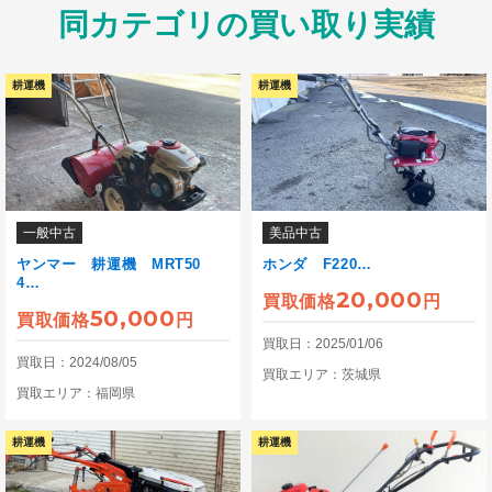
同カテゴリの買い取り実績
耕運機
耕運機
一般中古
美品中古
ヤンマー 耕運機 MRT50
ホンダ F220…
4…
20,000
買取価格
円
50,000
買取価格
円
買取日：2025/01/06
買取日：2024/08/05
買取エリア：茨城県
買取エリア：福岡県
耕運機
耕運機