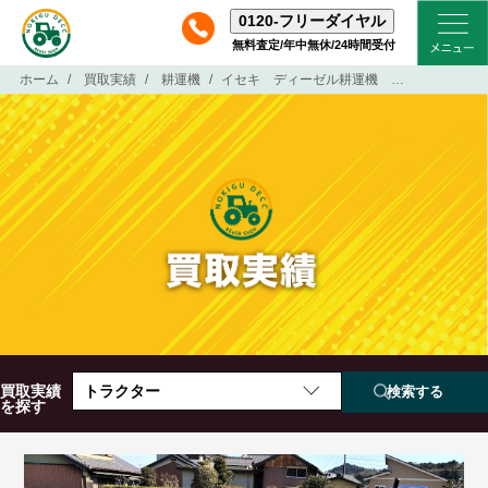
0120-
フリーダイヤル
無料査定/年中無休/24時間受付
ホーム
買取実績
耕運機
イセキ ディーゼル耕運機 KX-750
買取実績
トラクター
を探す