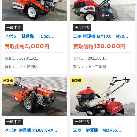
一般中古
美品中古
クボタ 耕運機 TD520…
三菱 耕運機 MMR68 Myb…
5,000
130,000
買取価格
円
買取価格
円
買取日：2023/11/21
買取日：2021/06/16
買取エリア：福岡県
買取エリア：三重県
耕運機
耕運機
一般中古
一般中古
クボタ 耕運機 K18A KRA…
三菱 耕運機 MMR65…