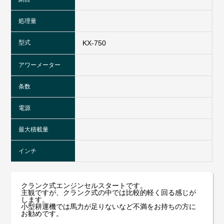
処理量
型式
KX-750
アワーメーター
条数
電源
最大積載量
インチ
クランク式エンジンセルスタートです。
主観ですが、クランク式の中では比較的軽く回る感じが
します。
小型耕運機では馬力が足りないなど不満をお持ちの方に
お勧めです。