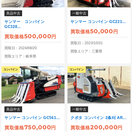
美品中古
一般中古
ヤンマー コンバイン
ヤンマー コンバイン GC221…
GC328…
50,000
買取価格
円
500,000
買取価格
円
買取日：2023/10/31
買取日：2024/08/20
買取エリア：三重県
買取エリア：岐阜県
コンバイン
コンバイン
美品中古
一般中古
ヤンマー コンバイン GC561…
クボタ コンバイン 2条刈 AR…
750,000
200,000
買取価格
円
買取価格
円