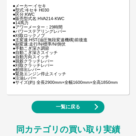
●メーカー:イセキ
●型式:ヰセキ H030
●区分:KWC
●販売型式名:HVA214-KWC
●14馬力
●アワーメーター：29時間
●パワーステアリングレバー
●刈取ロックノブ
●主変速:HST(油圧無段変速機構)前後進
●副変速:走行/N/標準/N/倒伏
●手動こぎ深さ調節
●自動こぎ深さスイッチ
●自動方向スイッチ
●脱穀クラッチレバー
●刈取クラッチレバー
●籾排出レバー
●緊急エンジン停止スイッチ
●注油レバー
●サイズ(約) 全長2900mm×全幅1600mm×全高1850mm
一覧に戻る
同カテゴリの買い取り実績