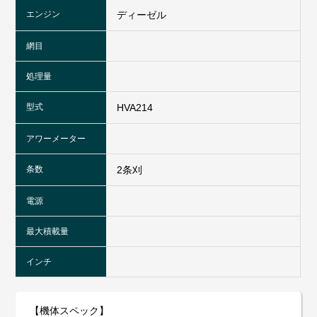
エンジン
ディーゼル
網目
処理量
型式
HVA214
アワーメーター
条数
2条刈
電源
最大積載量
インチ
【機体スペック】