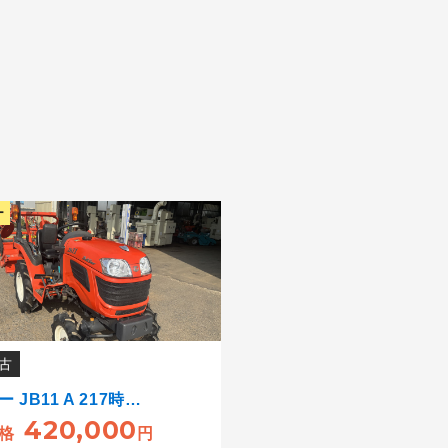
ー
古
 JB11 A 217時…
420,000
格
円