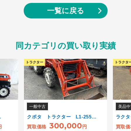
一覧に戻る
同カテゴリの買い取り実績
トラクター
トラクタ
一般中古
美品中
…
クボタ トラクター L1-255…
ラクター
300,000
円
買取価格
円
買取価