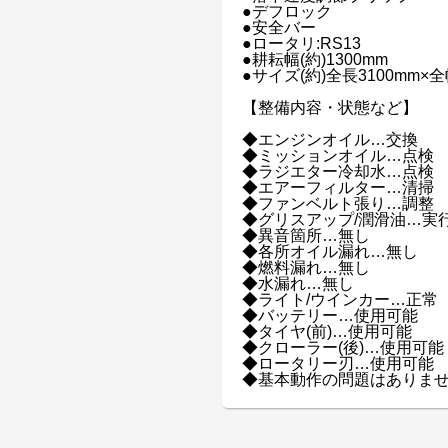
●デフロック
●安全バー
●ロータリ:RS13
●耕耘幅(約)1300mm
●サイズ(約)全長3100mm×全
【整備内容・状態など】
◆エンジンオイル…交換
◆ミッションオイル…点検
◆ラジエター冷却水…点検
◆エアーフィルター…清掃
◆ファンベルト張り…調整
◆グリスアップ/潤滑油…実
◆異音箇所…無し
◆各所オイル漏れ…無し
◆燃料漏れ…無し
◆水漏れ…無し
◆ライト/ウインカー…正常
◆バッテリー…使用可能
◆タイヤ(前)…使用可能
◆クローラー(後)…使用可能
◆ロータリー刃…使用可能
◆基本動作の問題はありま