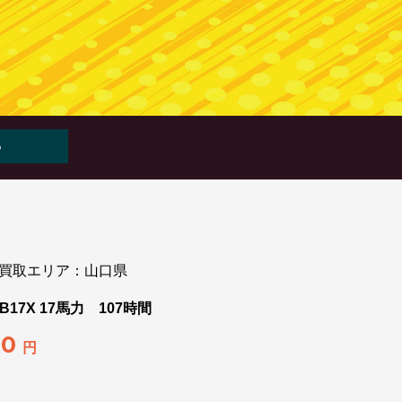
WEB査定
LINE査定
買取エリア：山口県
7X 17馬力 107時間
00
円
】