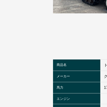
商品名
メーカー
馬力
1
エンジン