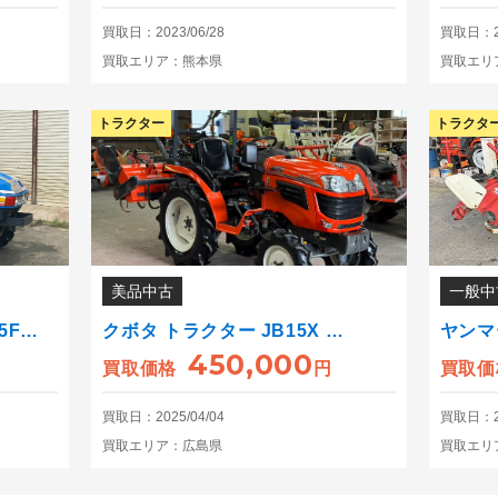
買取日：2023/06/28
買取日：20
買取エリア：熊本県
買取エリ
トラクター
トラクタ
美品中古
一般中
5F…
クボタ トラクター JB15X …
ヤンマ
450,000
買取価格
円
買取価
買取日：2025/04/04
買取日：20
買取エリア：広島県
買取エリ