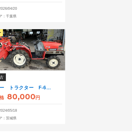
26/04/20
ア：千葉県
ー
古
ー トラクター F-6…
80,000
格
円
24/05/18
ア：茨城県