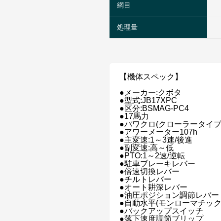
網目
処理量
【機体スペック】
●メーカー:クボタ
●型式:JB17XPC
●区分:BSMAG-PC4
●17馬力
●パワクロ(クローラータイプ
●アワーメーター107h
●主変速:1～3速/後進
●副変速:高～低
●PTO:1～2速/逆転
●駐車ブレーキレバー
●倍速切換レバー
●チルトレバー
●オート耕深レバー
●油圧ポジション調節レバー
●自動水平(モンローマチック
●バックアップスイッチ
●落下速度調節ブリップ