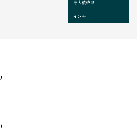
最大積載量
インチ
)
)