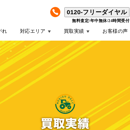
0120-フリーダイヤル
無料査定/年中無休/24時間受付
がれ
対応エリア
買取実績
お客様の声
クボタ トラクター JB17X 17馬力 107時間