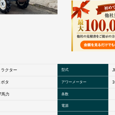
型式
トラクター
J
クボタ
アワーメーター
1
7馬力
条数
電源