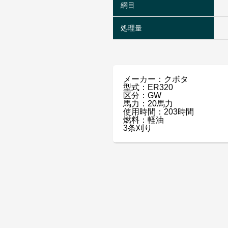
網目
処理量
メーカー：クボタ
型式：ER320
区分：GW
馬力：20馬力
使用時間：203時間
燃料：軽油
3条刈り