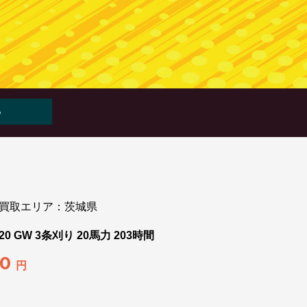
WEB査定
LINE査定
買取エリア：茨城県
0 GW 3条刈り 20馬力 203時間
00
円
】