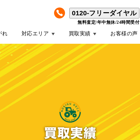
0120-フリーダイヤル
無料査定/年中無休/24時間受付
がれ
対応エリア
買取実績
お客様の声
クボタ コンバイン ER320 GW 3条刈り 20馬力 203時間