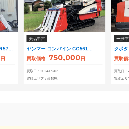
美品中古
一般中
R57…
ヤンマー コンバイン GC561…
クボタ
0
750,000
円
買取価格
円
買取価
買取日：2024/09/02
買取日：20
買取エリア：愛知県
買取エリ