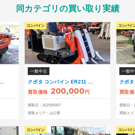
同カテゴリの買い取り実績
コンバイン
コンバイ
一般中古
一般中
2…
クボタ コンバイン ER211 …
クボタ
200,000
買取価格
円
買取価
買取日：2025/05/07
買取日：20
買取エリア：山口県
買取エリ
コンバイン
コンバイ