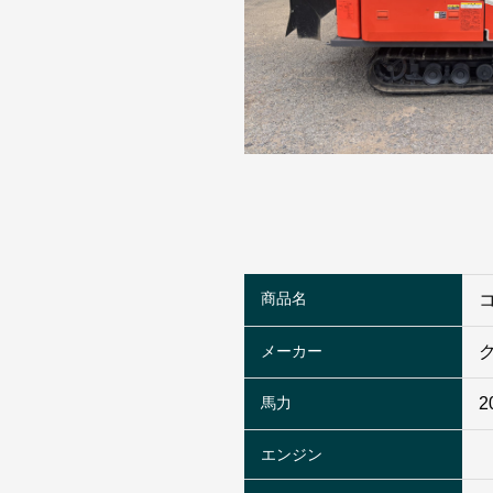
商品名
メーカー
馬力
2
エンジン