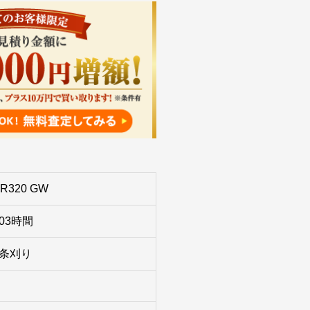
R320 GW
203時間
3条刈り