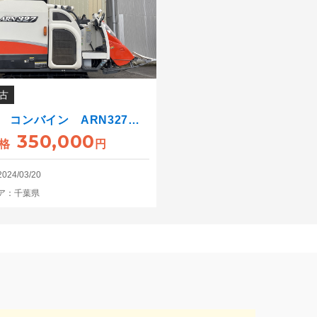
古
 コンバイン ARN327…
350,000
格
円
24/03/20
ア：千葉県