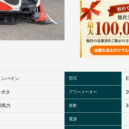
型式
コンバイン
E
クボタ
アワーメーター
0馬力
条数
電源