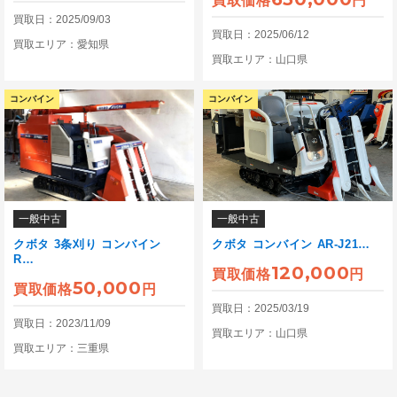
買取価格
円
買取日：2025/09/03
買取日：2025/06/12
買取エリア：愛知県
買取エリア：山口県
コンバイン
コンバイン
一般中古
一般中古
クボタ 3条刈り コンバイン
クボタ コンバイン AR-J21…
R…
120,000
買取価格
円
50,000
買取価格
円
買取日：2025/03/19
買取日：2023/11/09
買取エリア：山口県
買取エリア：三重県