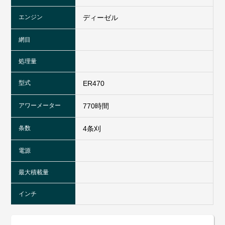
エンジン
ディーゼル
網目
処理量
型式
ER470
アワーメーター
770時間
条数
4条刈
電源
最大積載量
インチ