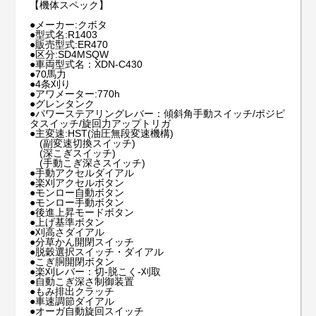
【機体スペック】
●メーカー:クボタ
●型式名:R1403
●販売型式:ER470
●区分:SD4MSQW
●車両型式名：XDN-C430
●70馬力
●4条刈り
●アワメーター:770h
●グレンタンク
●パワーステアリングレバー：傾斜角手動スイッチ/ポジピ
タスイッチ/旋回力アップトリガ
●主変速:HST(油圧無段変速機構)
(副変速切換スイッチ)
(深こぎスイッチ)
(手動こぎ深さスイッチ)
●手動アクセルダイアル
●楽刈アクセルボタン
●モンロー自動ボタン
●モンロー手動ボタン
●後進上昇モードボタン
●上げ基準ボタン
●刈高さダイアル
●分草かん開閉スイッチ
●脱穀選択スイッチ・ダイアル
●こぎ胴開閉ボタン
●楽刈レバー：切-脱こく-刈取
●自動こぎ深さ制御装置
●もみ排出クラッチ
●車速調節ダイアル
●オーガ自動旋回スイッチ