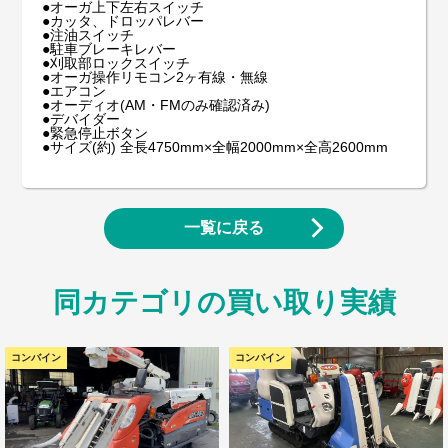
●オーガ上下左右スイッチ
●カッタ、ドロッパレバー
●注油スイッチ
●駐車ブレーキレバー
●刈取部ロックスイッチ
●オーガ操作リモコン2ヶ有線・無線
●エアコン
●オーディオ(AM・FMのみ確認済み)
●デバイダー
●緊急停止ボタン
●サイズ(約) 全長4750mm×全幅2000mm×全高2600mm
一覧に戻る
同カテゴリの買い取り実績
コンバイン
コンバイン