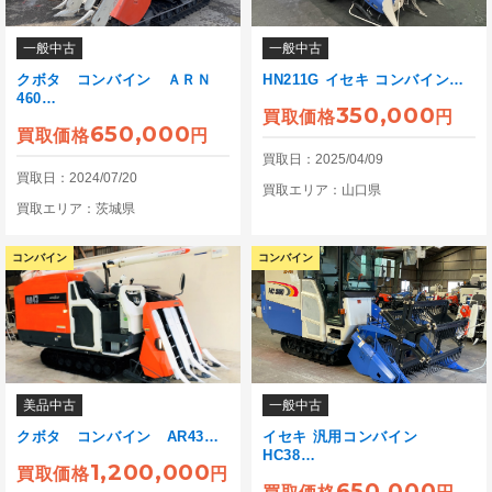
一般中古
一般中古
クボタ コンバイン ＡＲＮ
HN211G イセキ コンバイン…
460…
350,000
買取価格
円
650,000
買取価格
円
買取日：2025/04/09
買取日：2024/07/20
買取エリア：山口県
買取エリア：茨城県
コンバイン
コンバイン
美品中古
一般中古
クボタ コンバイン AR43…
イセキ 汎用コンバイン
HC38…
1,200,000
買取価格
円
650,000