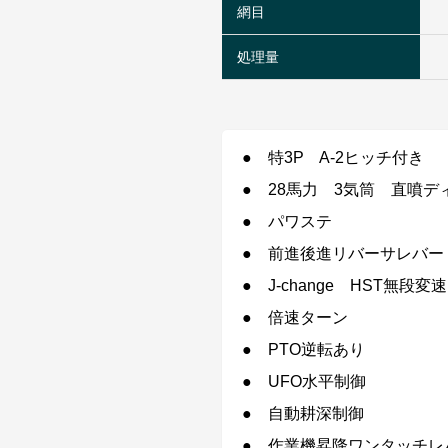
網目
処理量
● 特3P A-2ヒッチ付き
● 28馬力 3気筒 直噴デ
● パワステ
● 前進後進リバーサレバー
● J-change HST無段変
● 倍速ターン
● PTO逆転あり
● UFO水平制御
● 自動耕深制御
● 作業機昇降ワンタッチレ