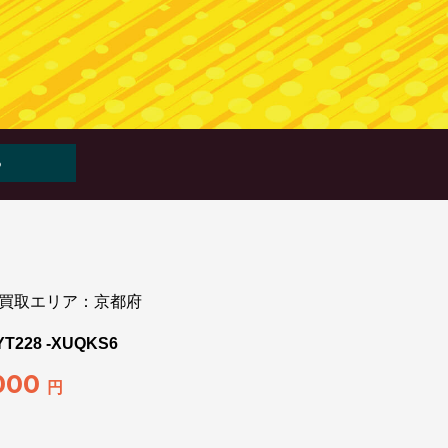
WEB査定
LINE査定
買取エリア：京都府
28 -XUQKS6
,000
円
】