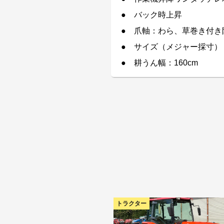
● バック時上昇
● 爪軸：わら、草巻き付き
● サイズ（メジャー採寸）
● 耕うん幅：160cm
トラクター