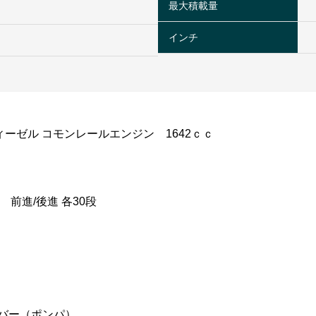
最大積載量
インチ
ィーゼル コモンレールエンジン 1642ｃｃ
速 前進/後進 各30段
バー（ポンパ）