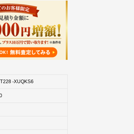
T228 -XUQKS6
0