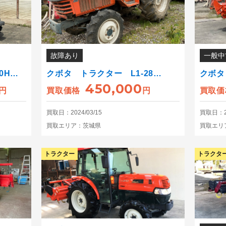
故障あり
一般中
0H…
クボタ トラクター L1-28…
クボタ
450,000
円
買取価格
円
買取価
買取日：2024/03/15
買取日：20
買取エリア：茨城県
買取エリ
トラクター
トラクタ