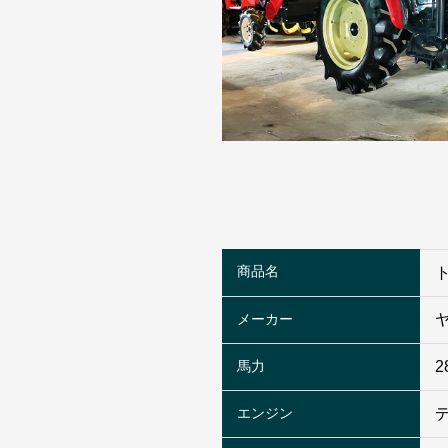
商品名
メーカー
馬力
2
エンジン