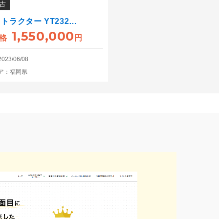
古
 トラクター YT232…
1,550,000
格
円
23/06/08
ア：福岡県