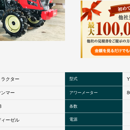
型式
トラクター
Y
ヤンマー
アワーメーター
8
8
条数
電源
ディーゼル