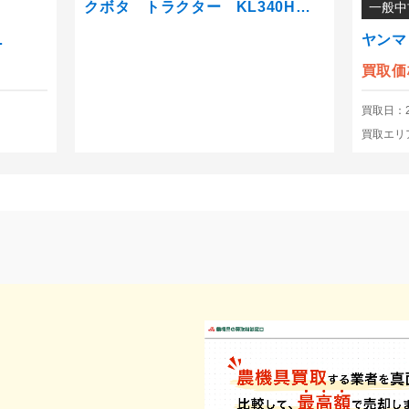
クボタ トラクター KL340H…
一般中
…
ヤンマ
買取価
買取日：20
買取エリ