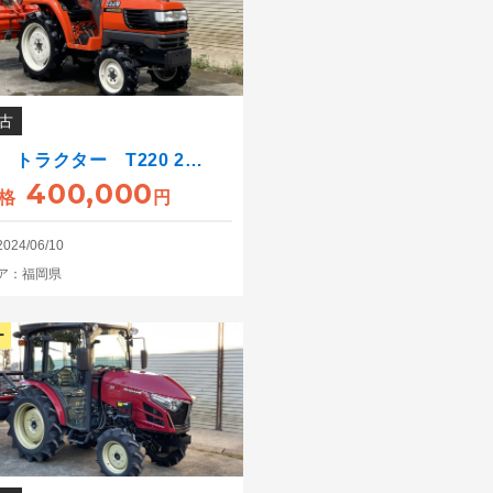
古
 トラクター T220 2…
400,000
格
円
24/06/10
ア：福岡県
ー