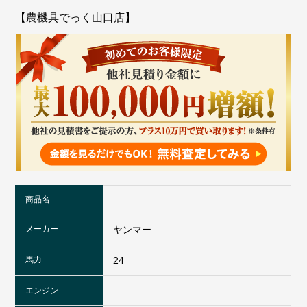
【農機具でっく山口店】
商品名
メーカー
ヤンマー
馬力
24
エンジン