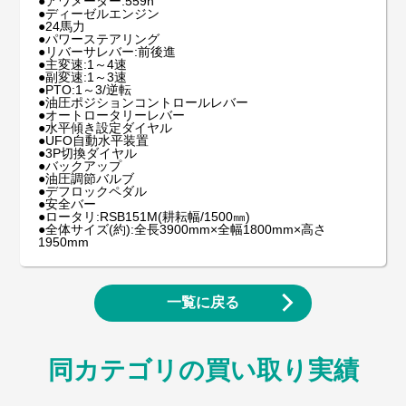
●アワメーター:559h
●ディーゼルエンジン
●24馬力
●パワーステアリング
●リバーサレバー:前後進
●主変速:1～4速
●副変速:1～3速
●PTO:1～3/逆転
●油圧ポジションコントロールレバー
●オートロータリーレバー
●水平傾き設定ダイヤル
●UFO自動水平装置
●3P切換ダイヤル
●バックアップ
●油圧調節バルブ
●デフロックペダル
●安全バー
●ロータリ:RSB151M(耕耘幅/1500㎜)
●全体サイズ(約):全長3900mm×全幅1800mm×高さ
1950mm
一覧に戻る
同カテゴリの買い取り実績