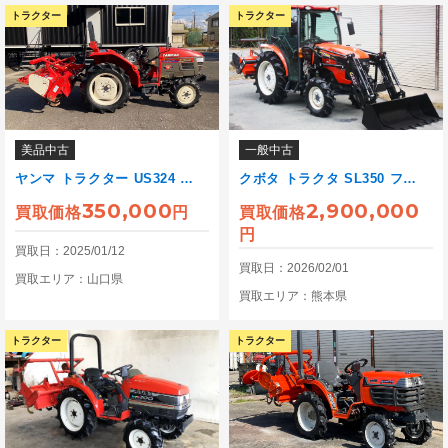
トラクター
トラクター
美品中古
一般中古
ヤンマ トラクター US324 …
クボタ トラクタ SL350 フ…
350,000
2,900,000
買取価格
円
買取価格
円
買取日：2025/01/12
買取日：2026/02/01
買取エリア：山口県
買取エリア：熊本県
トラクター
トラクター