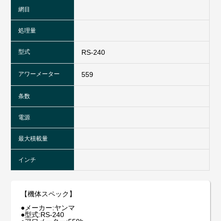
網目
処理量
型式
RS-240
アワーメーター
559
条数
電源
最大積載量
インチ
【機体スペック】
●メーカー:ヤンマ
●型式:RS-240