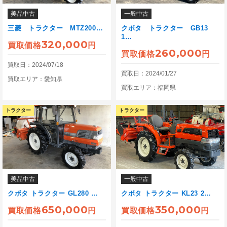
美品中古
一般中古
三菱 トラクター MTZ200…
クボタ トラクター GB13
1…
320,000
買取価格
円
260,000
買取価格
円
買取日：2024/07/18
買取日：2024/01/27
買取エリア：愛知県
買取エリア：福岡県
トラクター
トラクター
美品中古
一般中古
クボタ トラクター GL280 …
クボタ トラクター KL23 2…
650,000
350,000
買取価格
円
買取価格
円