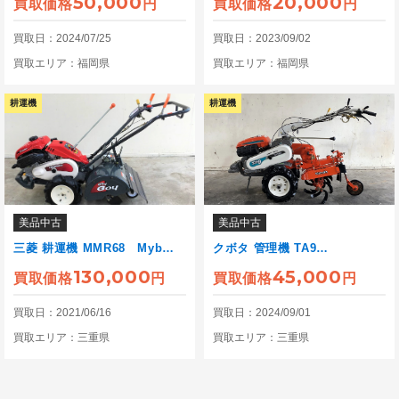
50,000
20,000
買取価格
円
買取価格
円
買取日：2024/07/25
買取日：2023/09/02
買取エリア：福岡県
買取エリア：福岡県
耕運機
耕運機
美品中古
美品中古
三菱 耕運機 MMR68 Myb…
クボタ 管理機 TA9…
130,000
45,000
買取価格
円
買取価格
円
買取日：2021/06/16
買取日：2024/09/01
買取エリア：三重県
買取エリア：三重県