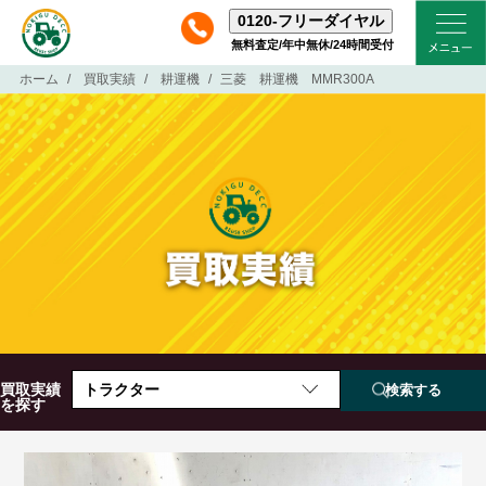
0120-
フリーダイヤル
無料査定/年中無休/24時間受付
ホーム
買取実績
耕運機
三菱 耕運機 MMR300A
買取実績
トラクター
を探す