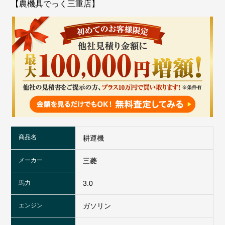
【農機具でっく三重店】
商品名
耕運機
メーカー
三菱
馬力
3.0
エンジン
ガソリン