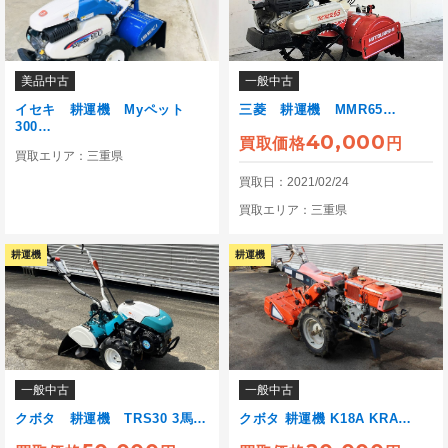
美品中古
一般中古
イセキ 耕運機 Myペット
三菱 耕運機 MMR65…
300…
40,000
買取価格
円
買取エリア：三重県
買取日：2021/02/24
買取エリア：三重県
耕運機
耕運機
一般中古
一般中古
クボタ 耕運機 TRS30 3馬…
クボタ 耕運機 K18A KRA…