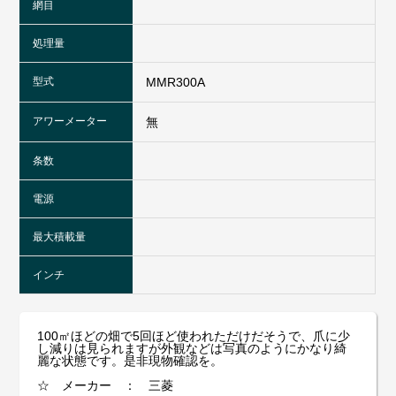
網目
処理量
型式
MMR300A
アワーメーター
無
条数
電源
最大積載量
インチ
100㎡ほどの畑で5回ほど使われただけだそうで、爪に少
し減りは見られますが外観などは写真のようにかなり綺
麗な状態です。是非現物確認を。
☆ メーカー ： 三菱