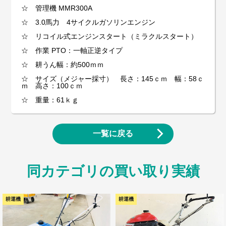
☆ 管理機 MMR300A
☆ 3.0馬力 4サイクルガソリンエンジン
☆ リコイル式エンジンスタート（ミラクルスタート）
☆ 作業 PTO：一軸正逆タイプ
☆ 耕うん幅：約500ｍｍ
☆ サイズ（メジャー採寸） 長さ：145ｃｍ 幅：58ｃ
ｍ 高さ：100ｃｍ
☆ 重量：61ｋｇ
一覧に戻る
同カテゴリの買い取り実績
耕運機
耕運機